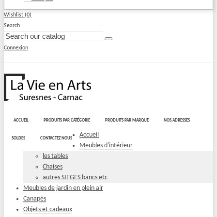
Wishlist (
0
)
Search
Connexion
ACCUEIL
PRODUITS PAR CATÉGORIE
PRODUITS PAR MARQUE
NOS ADRESSES
Accueil
SOLDES
CONTACTEZ NOUS
Meubles d'intérieur
les tables
Chaises
autres SIEGES bancs etc
Meubles de jardin en plein air
Canapés
Objets et cadeaux