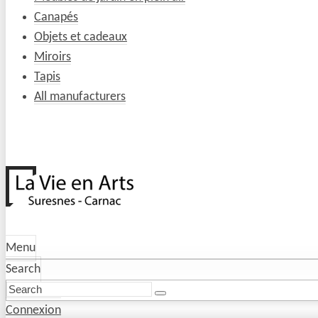
Canapés
Objets et cadeaux
Miroirs
Tapis
All manufacturers
Menu
Search
Connexion