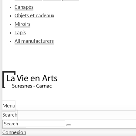
Canapés
Objets et cadeaux
Miroirs
Tapis
All manufacturers
Menu
Search
Connexion