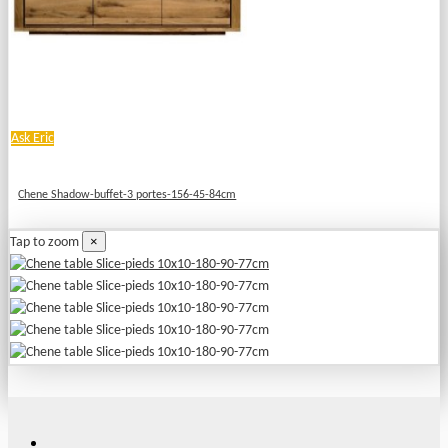
Ask Eric
Chene Shadow-buffet-3 portes-156-45-84cm
×
Tap to zoom