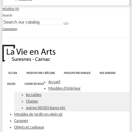
Wishlist (
0
)
Search
Connexion
ACCUEIL
PRODUITS PAR CATÉGORIE
PRODUITS PAR MARQUE
NOS ADRESSES
Accueil
SOLDES
CONTACTEZ NOUS
Meubles d'intérieur
les tables
Chaises
autres SIEGES bancs etc
Meubles de jardin en plein air
Canapés
Objets et cadeaux