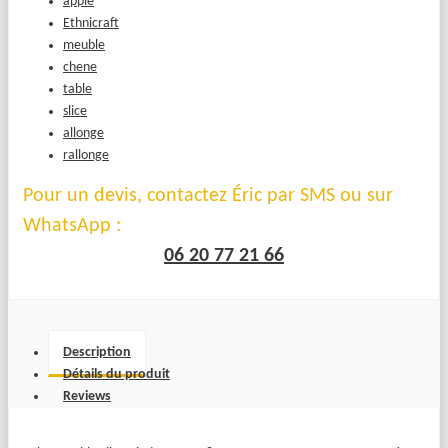
apple
Ethnicraft
meuble
chene
table
slice
allonge
rallonge
Pour un devis, contactez Éric par SMS ou sur
WhatsApp :
06 20 77 21 66
Description
Détails du produit
Reviews