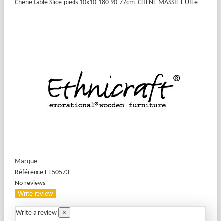
Chene table Slice-pieds 10x10-180-90-77cm
CHENE MASSIF HUILé
Marque
Référence
ET50573
No reviews
Write review
×
Write a review