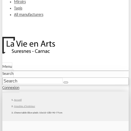
Miroirs
Tapis
All manufacturers
Menu
Search
Connexion
Accueil
Meubles d'intérieur
Chene table Slice-pieds 10x10-180-90-77cm