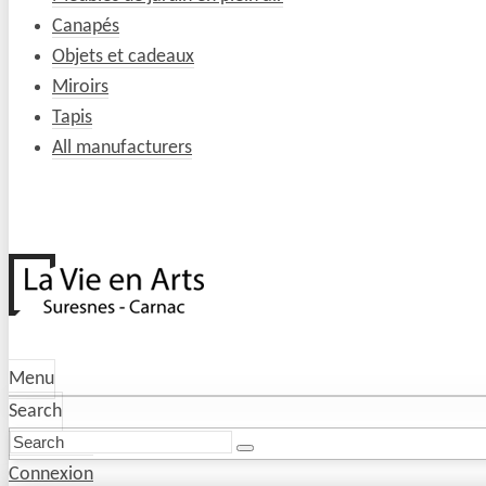
Canapés
Objets et cadeaux
Miroirs
Tapis
All manufacturers
Menu
Search
Connexion