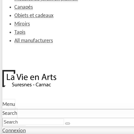
Canapés
Objets et cadeaux
Miroirs
Tapis
All manufacturers
Menu
Search
Connexion