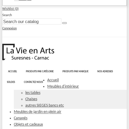
Wishlist (
0
)
Search
Connexion
ACCUEIL
PRODUITS PAR CATÉGORIE
PRODUITS PAR MARQUE
NOS ADRESSES
Accueil
SOLDES
CONTACTEZ NOUS
Meubles d'intérieur
les tables
Chaises
autres SIEGES bancs etc
Meubles de jardin en plein air
Canapés
Objets et cadeaux