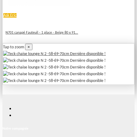
Ask Eric
N701 canapé Fauteuil - 1 place - Beige 80 x 91...
×
Tap to zoom
Notre compagnie