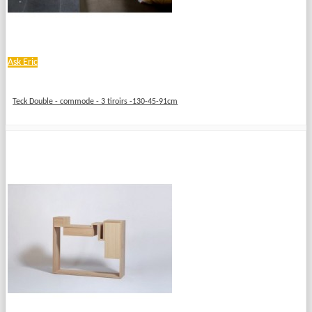
Ask Eric
Teck Double - commode - 3 tiroirs -130-45-91cm