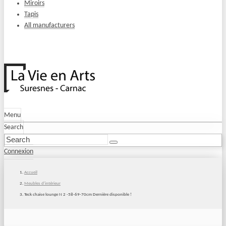
Miroirs
Tapis
All manufacturers
Menu
Search
Connexion
Accueil
Meubles d'intérieur
Teck chaise lounge N 2 -58-69-70cm Dernière disponible !