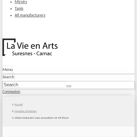
Miroirs
Tapis
All manufacturers
Menu
Search
Connexion
Accueil
Meubles d'intérieur
Chene chaise Ex1-sans accoudoirs-43-56-82cm