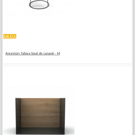
Ask Eric
Ancestors Tabwa bout de canapé - M