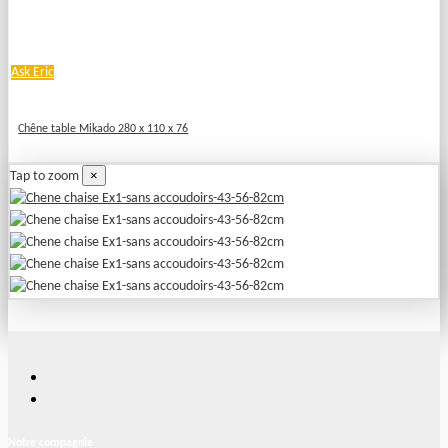
Ask Eric
Chêne table Mikado 280 x 110 x 76
×
Tap to zoom
Notre compagnie