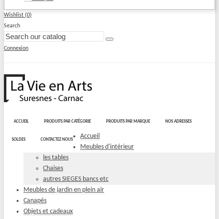
Wishlist (
0
)
Search
Connexion
ACCUEIL
PRODUITS PAR CATÉGORIE
PRODUITS PAR MARQUE
NOS ADRESSES
Accueil
SOLDES
CONTACTEZ NOUS
Meubles d'intérieur
les tables
Chaises
autres SIEGES bancs etc
Meubles de jardin en plein air
Canapés
Objets et cadeaux