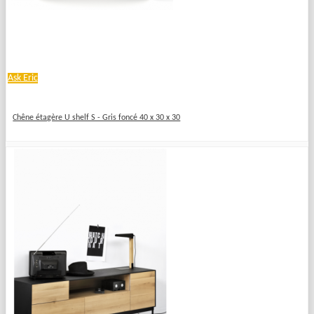
Ask Eric
Chêne étagère U shelf S - Gris foncé 40 x 30 x 30