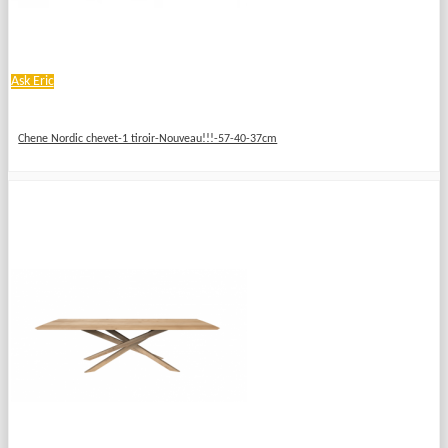
Ask Eric
Chene Nordic chevet-1 tiroir-Nouveau!!!-57-40-37cm