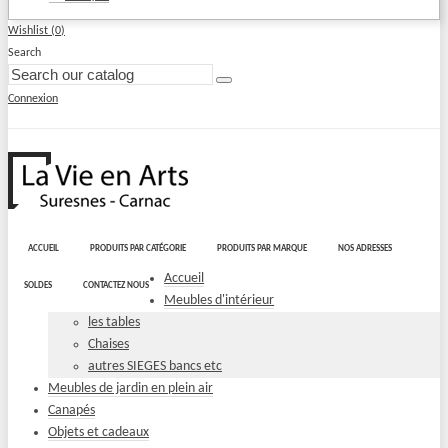
Wishlist (
0
)
Search
Connexion
ACCUEIL
PRODUITS PAR CATÉGORIE
PRODUITS PAR MARQUE
NOS ADRESSES
Accueil
SOLDES
CONTACTEZ NOUS
Meubles d'intérieur
les tables
Chaises
autres SIEGES bancs etc
Meubles de jardin en plein air
Canapés
Objets et cadeaux