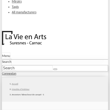
Miroirs
Tapis
All manufacturers
Menu
Search
Connexion
Accueil
Meubles d'intérieur
Ancestors Tabwa bout de canapé - S